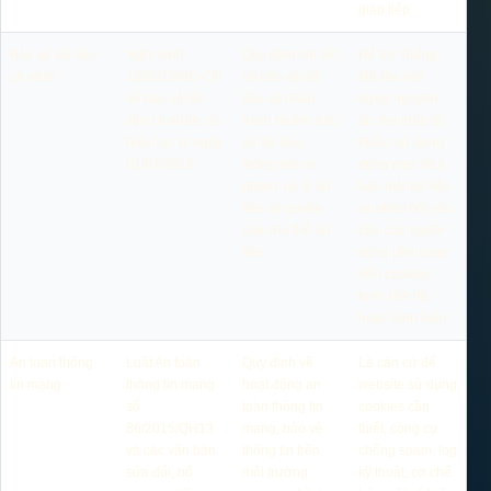
gián tiếp.
Bảo vệ dữ liệu
Nghị định
Quy định chi tiết
Hỗ trợ Thắng
cá nhân
13/2023/NĐ-CP
về bảo vệ dữ
Mê Bia xây
về bảo vệ dữ
liệu cá nhân,
dựng nguyên
liệu cá nhân, có
trách nhiệm bảo
tắc thu thập tối
hiệu lực từ ngày
vệ dữ liệu,
thiểu, sử dụng
01/07/2023.
thông báo vi
đúng mục đích,
phạm, xử lý dữ
bảo mật dữ liệu
liệu và quyền
và phản hồi yêu
của chủ thể dữ
cầu của người
liệu.
dùng liên quan
đến cookies,
form liên hệ
hoặc bình luận.
An toàn thông
Luật An toàn
Quy định về
Là căn cứ để
tin mạng
thông tin mạng
hoạt động an
website sử dụng
số
toàn thông tin
cookies cần
86/2015/QH13
mạng, bảo vệ
thiết, công cụ
và các văn bản
thông tin trên
chống spam, log
sửa đổi, bổ
môi trường
kỹ thuật, cơ chế