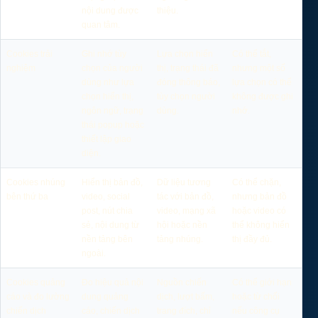
nội dung được
thiệu.
quan tâm.
Cookies trải
Ghi nhớ tùy
Lựa chọn hiển
Có thể tắt,
nghiệm
chọn của người
thị, trạng thái đã
nhưng một số
dùng như lựa
đóng thông báo,
lựa chọn có thể
chọn hiển thị,
tùy chọn người
không được ghi
ngôn ngữ, trạng
dùng.
nhớ.
thái popup hoặc
thiết lập giao
diện.
Cookies nhúng
Hiển thị bản đồ,
Dữ liệu tương
Có thể chặn,
bên thứ ba
video, social
tác với bản đồ,
nhưng bản đồ
post, nút chia
video, mạng xã
hoặc video có
sẻ, nội dung từ
hội hoặc nền
thể không hiển
nền tảng bên
tảng nhúng.
thị đầy đủ.
ngoài.
Cookies quảng
Đo hiệu quả nội
Nguồn chiến
Có thể giới hạn
cáo và đo lường
dung quảng
dịch, lượt bấm,
hoặc từ chối
chiến dịch
cáo, chiến dịch
trang đích, chỉ
nếu công cụ