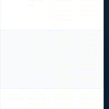
sung có liên
mạng và trách
bảo mật và biện
quan.
nhiệm của tổ
pháp phòng
chức, cá nhân
ngừa truy cập
trong bảo đảm
bất thường.
an toàn thông
tin.
An ninh mạng
Luật An ninh
Quy định về bảo
Là cơ sở để
mạng số
vệ an ninh quốc
Thắng Mê Bia
24/2018/QH14
gia, trật tự an
duy trì các biện
và các văn bản
toàn xã hội trên
pháp bảo vệ
sửa đổi, thay thế
không gian
website, ngăn
hoặc bổ sung có
mạng và trách
chặn spam, mã
liên quan.
nhiệm phòng
độc, hành vi
ngừa, xử lý
khai thác trái
hành vi xâm
phép hoặc nội
phạm trên môi
dung gây hại.
trường mạng.
Phòng chống
Luật Phòng,
Quy định các
Là căn cứ để
tác hại của rượu
chống tác hại
biện pháp giảm
Thắng Mê Bia
bia
của rượu, bia số
mức tiêu thụ
không sử dụng
44/2019/QH14,
rượu bia, quản
cookies, dữ liệu