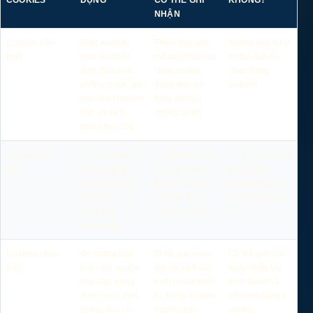
NHẬN
Cookies cần
Giúp website
Phiên truy cập,
Không nên tắt vì
thiết
hoạt động ổn
mã bảo mật, lựa
có thể làm lỗi
định, bảo mật,
chọn cookie,
chức năng
chống spam, ghi
trạng thái gửi
website.
nhớ lựa chọn cơ
form, dữ liệu
bản và xử lý
chống spam.
phiên truy cập.
Cookies hiệu
Hỗ trợ cache, tối
Thông tin cache,
Có thể xóa trong
năng
ưu tốc độ tải
trạng thái thiết
trình duyệt,
trang, giảm tải
bị, một số lựa
nhưng website
máy chủ và cải
chọn kỹ thuật
có thể tải chậm
thiện trải
của trình duyệt.
hơn.
nghiệm đọc.
Cookies phân
Đo lường lượt
IP rút gọn hoặc
Có thể giới hạn
tích
truy cập, nguồn
địa chỉ kỹ thuật,
hoặc chặn tùy
truy cập, trang
trình duyệt, thiết
trình duyệt và
được xem, thời
bị, trang đã xem,
công cụ đồng ý
lượng đọc và
nguồn giới
cookie.