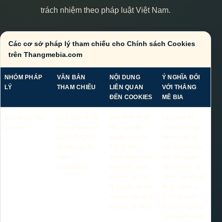
trách nhiệm theo pháp luật Việt Nam.
Các cơ sở pháp lý tham chiếu cho Chính sách Cookies
trên Thangmebia.com
NHÓM PHÁP
VĂN BẢN
NỘI DUNG
Ý NGHĨA ĐỐI
LÝ
THAM CHIẾU
LIÊN QUAN
VỚI THẮNG
ĐẾN COOKIES
MÊ BIA
Bảo vệ dữ liệu
Luật Bảo vệ dữ
Quy định về dữ
Là cơ sở để
cá nhân
liệu cá nhân số
liệu cá nhân,
Thắng Mê Bia
91/2025/QH15,
quyền của chủ
minh bạch về
có hiệu lực từ
thể dữ liệu,
việc cookies có
ngày
trách nhiệm của
thể liên quan
01/01/2026.
bên kiểm soát
đến dữ liệu cá
dữ liệu, bên xử
nhân, dữ liệu kỹ
lý dữ liệu và các
thuật, hành vi
nguyên tắc xử lý
truy cập hoặc
dữ liệu cá nhân.
thông tin có khả
năng định danh