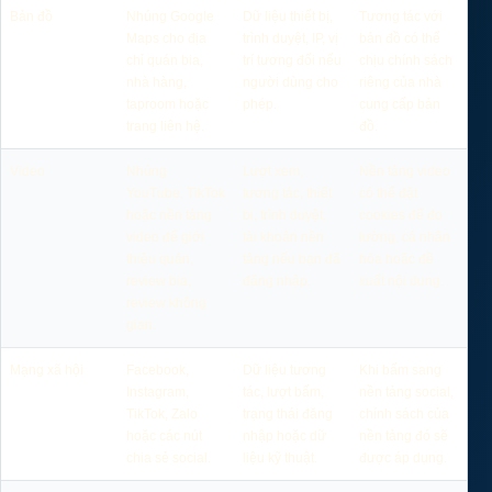
Bản đồ
Nhúng Google
Dữ liệu thiết bị,
Tương tác với
Maps cho địa
trình duyệt, IP, vị
bản đồ có thể
chỉ quán bia,
trí tương đối nếu
chịu chính sách
nhà hàng,
người dùng cho
riêng của nhà
taproom hoặc
phép.
cung cấp bản
trang liên hệ.
đồ.
Video
Nhúng
Lượt xem,
Nền tảng video
YouTube, TikTok
tương tác, thiết
có thể đặt
hoặc nền tảng
bị, trình duyệt,
cookies để đo
video để giới
tài khoản nền
lường, cá nhân
thiệu quán,
tảng nếu bạn đã
hóa hoặc đề
review bia,
đăng nhập.
xuất nội dung.
review không
gian.
Mạng xã hội
Facebook,
Dữ liệu tương
Khi bấm sang
Instagram,
tác, lượt bấm,
nền tảng social,
TikTok, Zalo
trạng thái đăng
chính sách của
hoặc các nút
nhập hoặc dữ
nền tảng đó sẽ
chia sẻ social.
liệu kỹ thuật.
được áp dụng.