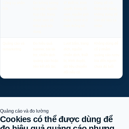
Công cụ phân
Đo lường lượng
IP, thiết bị, trình
Dùng để cải
tích
truy cập, nguồn
duyệt, trang đã
thiện nội dung,
truy cập, trang
xem, nguồn giới
không dùng để
được xem và
thiệu, hành vi ở
bán dữ liệu cá
hiệu quả nội
mức thống kê.
nhân.
dung.
Quảng cáo và
Đo hiệu quả
Lượt bấm, trang
Không dùng để
remarketing
banner, bài tài
đích, nguồn
cố ý nhắm
trợ, chiến dịch
chiến dịch, thiết
quảng cáo rượu
quảng cáo hoặc
bị, trình duyệt,
bia đến người
liên kết đối tác.
dữ liệu chuyển
chưa đủ tuổi.
đổi nếu có.
Quảng cáo và đo lường
Cookies có thể được dùng để
đo hiệu quả quảng cáo nhưng