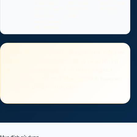
truyền thông
số tương tác,
quản lý cookie
hoặc lượt tương
thiết bị, trình
cho phép.
tác với bài
duyệt.
review, banner,
liên kết đối tác.
Một số cookies có thể được đặt trực tiếp bởi Thắng Mê
Bia, trong khi một số cookies khác có thể do bên thứ
ba đặt khi bạn tương tác với nội dung nhúng như
Google Maps, YouTube, TikTok, Facebook, Instagram
hoặc công cụ phân tích truy cập.