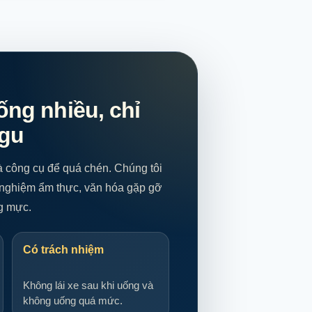
ng nhiều, chỉ
 gu
 công cụ để quá chén. Chúng tôi
 nghiệm ẩm thực, văn hóa gặp gỡ
ng mực.
Có trách nhiệm
Không lái xe sau khi uống và
không uống quá mức.