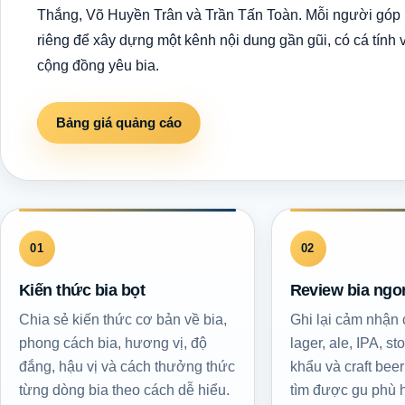
Thắng, Võ Huyền Trân và Trần Tấn Toàn. Mỗi người góp 
riêng để xây dựng một kênh nội dung gần gũi, có cá tính 
cộng đồng yêu bia.
Bảng giá quảng cáo
01
02
Kiến thức bia bọt
Review bia ngo
Chia sẻ kiến thức cơ bản về bia,
Ghi lại cảm nhận 
phong cách bia, hương vị, độ
lager, ale, IPA, st
đắng, hậu vị và cách thưởng thức
khẩu và craft bee
từng dòng bia theo cách dễ hiểu.
tìm được gu phù 