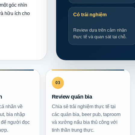
một góc nhìn
và hữu ích cho
Có trải nghiệm
Review dựa trên cảm nhận
thực tế và quan sát tại chỗ.
03
n
Review quán bia
cá nhân về
Chia sẻ trải nghiệm thực tế tại
out, bia nhập
các quán bia, beer pub, taproom
r để người đọc
và xưởng nấu bia thủ công với
hợp.
tinh thần trung thực.