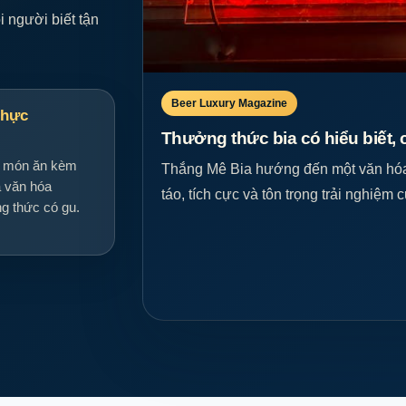
 người biết tận
Beer Luxury Magazine
thực
Thưởng thức bia có hiểu biết,
ý món ăn kèm
Thắng Mê Bia hướng đến một văn hóa b
à văn hóa
táo, tích cực và tôn trọng trải nghiệ
g thức có gu.