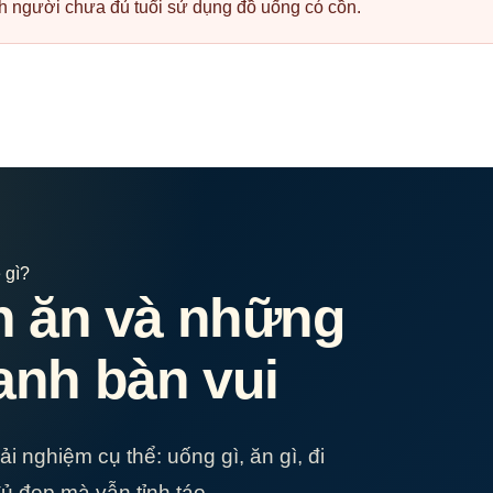
 người chưa đủ tuổi sử dụng đồ uống có cồn.
 gì?
ón ăn và những
anh bàn vui
 nghiệm cụ thể: uống gì, ăn gì, đi
đủ đẹp mà vẫn tỉnh táo.