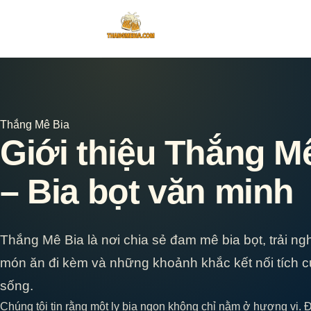
Bỏ
qua
nội
dung
Thắng Mê Bia
Giới thiệu Thắng M
– Bia bọt văn minh
Thắng Mê Bia là nơi chia sẻ đam mê bia bọt, trải ng
món ăn đi kèm và những khoảnh khắc kết nối tích c
sống.
Chúng tôi tin rằng một ly bia ngon không chỉ nằm ở hương vị. 