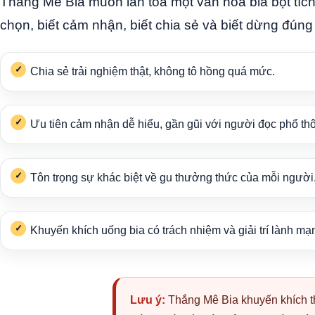
Thắng Mê Bia muốn lan tỏa một văn hóa bia bọt tích
chọn, biết cảm nhận, biết chia sẻ và biết dừng đúng 
Chia sẻ trải nghiệm thật, không tô hồng quá mức.
Ưu tiên cảm nhận dễ hiểu, gần gũi với người đọc phổ th
Tôn trọng sự khác biệt về gu thưởng thức của mỗi người
Khuyến khích uống bia có trách nhiệm và giải trí lành mạ
Lưu ý:
Thắng Mê Bia khuyến khích th