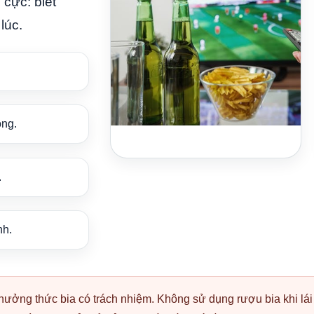
 cực: biết
lúc.
ông.
.
nh.
ưởng thức bia có trách nhiệm. Không sử dụng rượu bia khi lái