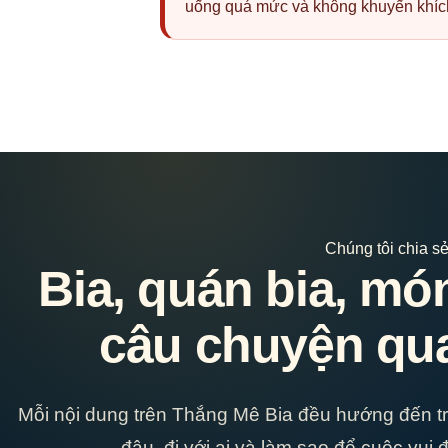
uống quá mức và không khuyến khích
Chúng tôi chia sẻ
Bia, quán bia, m
câu chuyện qu
Mỗi nội dung trên Thắng Mê Bia đều hướng đến trải
đâu, đi với ai và làm sao để cuộc vui 