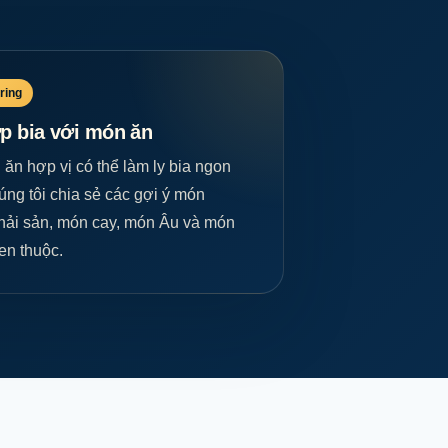
ring
p bia với món ăn
ăn hợp vị có thể làm ly bia ngon
ng tôi chia sẻ các gợi ý món
hải sản, món cay, món Âu và món
en thuộc.