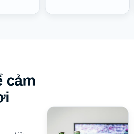
ể cảm
ơi