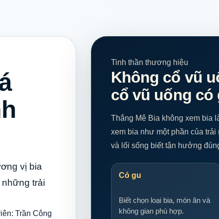
Tinh thần thương hiệu
cá
Không cổ vũ uố
cổ vũ uống có
nh
Thắng Mê Bia không xem bia là
xem bia như một phần của trải
và lối sống biết tận hưởng đú
ơng vị bia
Có gu
những trải
Biết chọn loại bia, món ăn và
không gian phù hợp.
iên: Trần Công