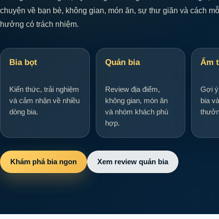
chuyện về bạn bè, không gian, món ăn, sự thư giãn và cách mỗi
hưởng có trách nhiệm.
Bia bọt
Quán bia
Ẩm 
Kiến thức, trải nghiệm
Review địa điểm,
Gợi 
và cảm nhận về nhiều
không gian, món ăn
bia v
dòng bia.
và nhóm khách phù
thưởn
hợp.
Khám phá bia ngon
Xem review quán bia