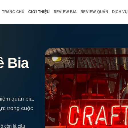
TRANG CHỦ
GIỚI THIỆU
REVIEW BIA
REVIEW QUÁN
DỊCH V
ê Bia
hiệm quán bia,
ực trong cuộc
Đó còn là câu