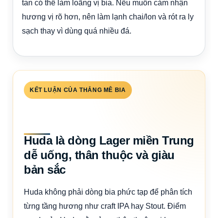
tan có thể làm loãng vị bia. Nếu muốn cảm nhận
hương vị rõ hơn, nên làm lạnh chai/lon và rót ra ly
sạch thay vì dùng quá nhiều đá.
KẾT LUẬN CỦA THẮNG MÊ BIA
Huda là dòng Lager miền Trung
dễ uống, thân thuộc và giàu
bản sắc
Huda không phải dòng bia phức tạp để phân tích
từng tầng hương như craft IPA hay Stout. Điểm