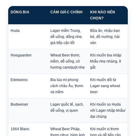
DÒNG BIA
CẢM GIÁC CHÍNH
KHI NÀO NÊN
CHỌN?
Huda
Lager miền Trung,
Bữa ăn, nhậu bạn
dễ uống, đắng nhẹ,
bè, đồ nướng, hải
giá tiếp cận tốt
sản
Hoegaarden
Wheat Beer thơm,
Khi muốn bia nhập
mềm, dễ uống, có
khẩu nhẹ nhàng, ít
hương cam/quýt nhẹ
gắt
Edelweiss
Bia lúa mì phong
Khi muốn đổi từ
cách châu Âu, thơm
Lager sang wheat
và mềm
beer
Budweiser
Lager quốc tế, sạch,
Khi muốn so Huda
dễ uống, vị quen
với Lager nhập khẩu/
đại chúng
1664 Blanc
Wheat Beer Pháp,
Khi muốn vị thơm
thơm citrus, hình ảnh
hơn và dễ tiếp cận