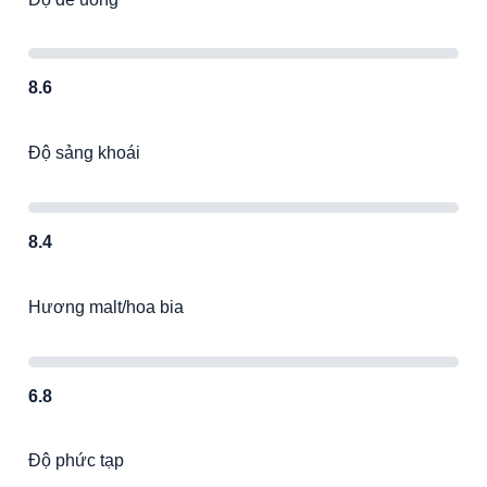
8.6
Độ sảng khoái
8.4
Hương malt/hoa bia
6.8
Độ phức tạp