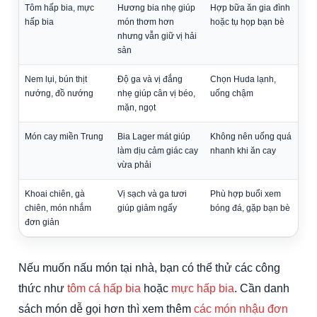
Tôm hấp bia, mực
Hương bia nhẹ giúp
Hợp bữa ăn gia đình
hấp bia
món thơm hơn
hoặc tụ họp bạn bè
nhưng vẫn giữ vị hải
sản
Nem lụi, bún thịt
Độ ga và vị đắng
Chọn Huda lạnh,
nướng, đồ nướng
nhẹ giúp cân vị béo,
uống chậm
mặn, ngọt
Món cay miền Trung
Bia Lager mát giúp
Không nên uống quá
làm dịu cảm giác cay
nhanh khi ăn cay
vừa phải
Khoai chiên, gà
Vị sạch và ga tươi
Phù hợp buổi xem
chiên, món nhắm
giúp giảm ngấy
bóng đá, gặp bạn bè
đơn giản
Nếu muốn nấu món tại nhà, bạn có thể thử các công
thức như
tôm cá hấp bia
hoặc
mực hấp bia
. Cần danh
sách món dễ gọi hơn thì xem thêm
các món nhậu đơn