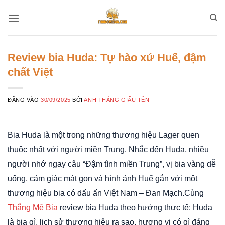
Bỏ
qua
nội
dung
Review bia Huda: Tự hào xứ Huế, đậm
chất Việt
ĐĂNG VÀO
30/09/2025
BỞI
ANH THẮNG GIẤU TÊN
Bia Huda là một trong những thương hiệu Lager quen
thuộc nhất với người miền Trung. Nhắc đến Huda, nhiều
người nhớ ngay câu “Đậm tình miền Trung”, vị bia vàng dễ
uống, cảm giác mát gọn và hình ảnh Huế gắn với một
thương hiệu bia có dấu ấn Việt Nam – Đan Mạch.Cùng
Thắng Mê Bia
review bia Huda theo hướng thực tế: Huda
là bia gì, lịch sử thương hiệu ra sao, hương vị có gì đáng