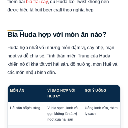
thêm bài
bia trái cây
, dù Huda Ice Twist không nên
được hiểu là fruit beer craft theo nghĩa hẹp.
Bia Huda hợp với món ăn nào?
Huda hợp nhất với những món đậm vị, cay nhẹ, mặn
ngọt và dễ chia sẻ. Tinh thần miền Trung của Huda
khiến nó đi khá tốt với hải sản, đồ nướng, món Huế và
các món nhậu bình dân.
MÓN ĂN
VÌ SAO HỢP VỚI
GỢI Ý UỐNG
HUDA?
Hải sản hấp/nướng
Vị bia sạch, lạnh và
Uống lạnh vừa, rót ra
gọn không lấn át vị
ly sạch
ngọt của hải sản