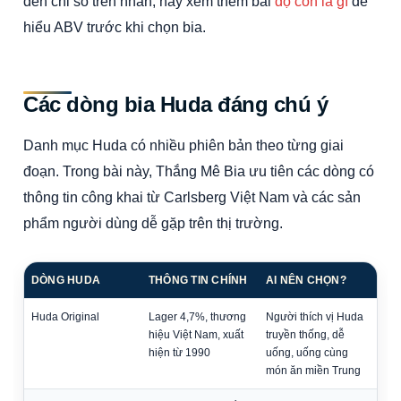
đến chỉ số trên nhãn, hãy xem thêm bài
độ cồn là gì
để
hiểu ABV trước khi chọn bia.
Các dòng bia Huda đáng chú ý
Danh mục Huda có nhiều phiên bản theo từng giai
đoạn. Trong bài này, Thắng Mê Bia ưu tiên các dòng có
thông tin công khai từ Carlsberg Việt Nam và các sản
phẩm người dùng dễ gặp trên thị trường.
DÒNG HUDA
THÔNG TIN CHÍNH
AI NÊN CHỌN?
Huda Original
Lager 4,7%, thương
Người thích vị Huda
hiệu Việt Nam, xuất
truyền thống, dễ
hiện từ 1990
uống, uống cùng
món ăn miền Trung