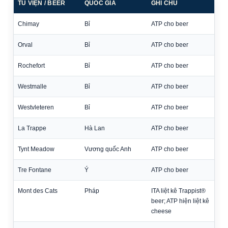
TU VIỆN / BEER
QUỐC GIA
GHI CHÚ
Chimay
Bỉ
ATP cho beer
Orval
Bỉ
ATP cho beer
Rochefort
Bỉ
ATP cho beer
Westmalle
Bỉ
ATP cho beer
Westvleteren
Bỉ
ATP cho beer
La Trappe
Hà Lan
ATP cho beer
Tynt Meadow
Vương quốc Anh
ATP cho beer
Tre Fontane
Ý
ATP cho beer
Mont des Cats
Pháp
ITA liệt kê Trappist®
beer; ATP hiện liệt kê
cheese