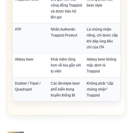
cộng đồng Trappist
beer style
và được bảo hộ
tên gọi
ATP
Nhãn Authentic
Là chứng nhận
Trappist Product
riêng, chỉ được cấp
khi đáp ứng tiêu
chí của ITA
Abbey beer
Khái niệm rộng
Abbey beer không
hơn về bia gắn với
mặc định là
tu viện
Trappist
Dubbel / Tripel /
Các tên/style beer
Không phải “cấp
Quadrupel
phổ biến trong
chứng nhận”
truyền thống Bỉ
Trappist