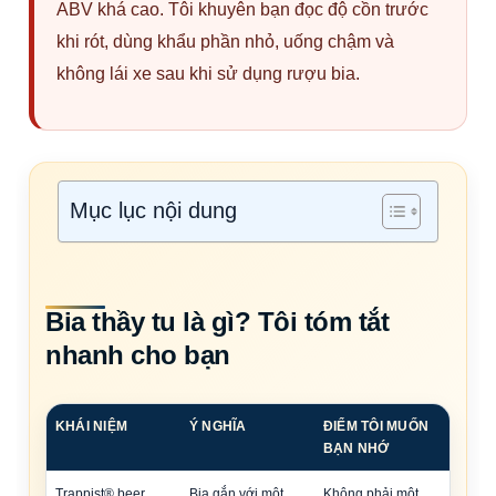
ABV khá cao. Tôi khuyên bạn đọc độ cồn trước
khi rót, dùng khẩu phần nhỏ, uống chậm và
không lái xe sau khi sử dụng rượu bia.
Mục lục nội dung
Bia thầy tu là gì? Tôi tóm tắt
nhanh cho bạn
KHÁI NIỆM
Ý NGHĨA
ĐIỂM TÔI MUỐN
BẠN NHỚ
Trappist® beer
Bia gắn với một
Không phải một