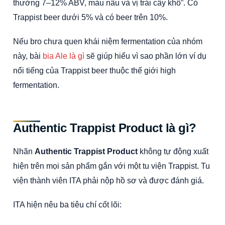
thường 7–12% ABV, màu nâu và vị trái cây khô”. Có
Trappist beer dưới 5% và có beer trên 10%.
Nếu bro chưa quen khái niệm fermentation của nhóm
này, bài
bia Ale là gì
sẽ giúp hiểu vì sao phần lớn ví dụ
nổi tiếng của Trappist beer thuộc thế giới high
fermentation.
Authentic Trappist Product là gì?
Nhãn
Authentic Trappist Product
không tự động xuất
hiện trên mọi sản phẩm gắn với một tu viện Trappist. Tu
viện thành viên ITA phải nộp hồ sơ và được đánh giá.
ITA hiện nêu ba tiêu chí cốt lõi: