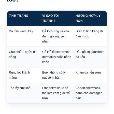
TÌNH TRẠNG
VÌ SAO TÔI
HƯỚNG HỢP LÝ
TRÁNH?
HƠN
Da đầu viêm, trầy
Dễ kích ứng và khó
Điều trị tình trạng da
đánh giá nguyên
đầu trước
nhân
Gàu nhiều, ngứa dai
Có thể là seborrheic
Dầu gội trị gàu/khám
dẳng
dermatitis hoặc bệnh
da liễu
khác
Rụng tóc thành
Beer không xử lý
Khám da liễu sớm
mảng
nguyên nhân
Tóc tẩy cực khô
Ethanol/residue có
Conditioner/mask
thể làm cảm giác xấu
dành cho damaged
hơn
hair