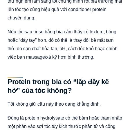
thử nghiệm lâm sàng tốt chứng minh rót bia thương mại
lên tóc tạo cùng hiệu quả với conditioner protein
chuyên dụng.
Nếu tóc sau rinse bằng bia cảm thấy có texture, bóng
hoặc “dày tay” hơn, đó có thể là thay đổi bề mặt tạm
thời do cặn chất hòa tan, pH, cách tóc khô hoặc chính
việc bạn massage/xả kỹ hơn bình thường.
Protein trong bia có “lấp đầy kẽ
hở” của tóc không?
Tôi không giữ câu này theo dạng khẳng định.
Đúng là protein hydrolysate có thể bám hoặc thâm nhập
một phần vào sợi tóc tùy kích thước phân tử và công