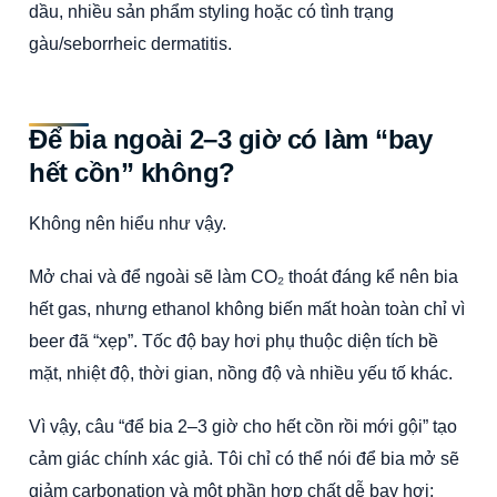
dầu, nhiều sản phẩm styling hoặc có tình trạng
gàu/seborrheic dermatitis.
Để bia ngoài 2–3 giờ có làm “bay
hết cồn” không?
Không nên hiểu như vậy.
Mở chai và để ngoài sẽ làm CO₂ thoát đáng kể nên bia
hết gas, nhưng ethanol không biến mất hoàn toàn chỉ vì
beer đã “xẹp”. Tốc độ bay hơi phụ thuộc diện tích bề
mặt, nhiệt độ, thời gian, nồng độ và nhiều yếu tố khác.
Vì vậy, câu “để bia 2–3 giờ cho hết cồn rồi mới gội” tạo
cảm giác chính xác giả. Tôi chỉ có thể nói để bia mở sẽ
giảm carbonation và một phần hợp chất dễ bay hơi;