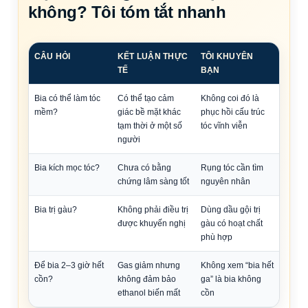
không? Tôi tóm tắt nhanh
CÂU HỎI
KẾT LUẬN THỰC
TÔI KHUYÊN
TẾ
BẠN
Bia có thể làm tóc
Có thể tạo cảm
Không coi đó là
mềm?
giác bề mặt khác
phục hồi cấu trúc
tạm thời ở một số
tóc vĩnh viễn
người
Bia kích mọc tóc?
Chưa có bằng
Rụng tóc cần tìm
chứng lâm sàng tốt
nguyên nhân
Bia trị gàu?
Không phải điều trị
Dùng dầu gội trị
được khuyến nghị
gàu có hoạt chất
phù hợp
Để bia 2–3 giờ hết
Gas giảm nhưng
Không xem “bia hết
cồn?
không đảm bảo
ga” là bia không
ethanol biến mất
cồn