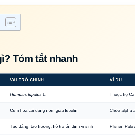
gì? Tóm tắt nhanh
VAI TRÒ CHÍNH
VÍ DỤ
Humulus lupulus
L.
Thuộc họ C
Cụm hoa cái dạng nón, giàu lupulin
Chứa alpha a
Tạo đắng, tạo hương, hỗ trợ ổn định vi sinh
Pilsner, Pale