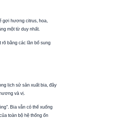
ể gợi hương citrus, hoa,
bằng một từ duy nhất.
 rõ bằng các lần bổ sung
ng lịch sử sản xuất bia, đây
 hương và vị.
ỏng”. Bia vẫn có thể xuống
 của toàn bộ hệ thống ổn