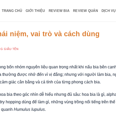
TRANG CHỦ
GIỚI THIỆU
REVIEW BIA
REVIEW QUÁN
DỊCH V
hái niệm, vai trò và cách dùng
G GIẤU TÊN
trong bốn nhóm nguyên liệu quan trọng nhất khi nấu bia bên cạn
a thường được nhớ đến vì vị đắng; nhưng với người làm bia, n
 cảm giác cân bằng và cá tính của từng phong cách bia.
hoa bia theo góc nhìn dễ hiểu nhưng đủ sâu: hoa bia là gì, alpha
dry hopping dùng để làm gì, những vùng trồng nổi tiếng trên thế 
y quanh
Humulus lupulus
.