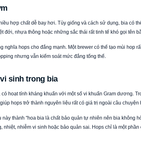
ơm
iều hợp chất dễ bay hơi. Tùy giống và cách sử dụng, bia có th
hiệt đới, nhựa thông hoặc những sắc thái rất tinh tế khó gọi tên 
nghĩa hops cho đắng mạnh. Một brewer có thể tạo mùi hop rất
opping nhưng vẫn kiểm soát mức đắng tổng thể.
vi sinh trong bia
a có hoạt tính kháng khuẩn với một số vi khuẩn Gram dương. Tro
giúp hops trở thành nguyên liệu rất có giá trị ngoài câu chuyện
 này thành “hoa bia là chất bảo quản tự nhiên nên bia không h
, nhiệt, nhiễm vi sinh hoặc bảo quản sai. Hops chỉ là một phần