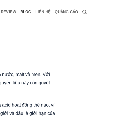
Ụ REVIEW
BLOG
LIÊN HỆ
QUẢNG CÁO
h nước, malt và men. Với
guyên liệu này còn quyết
 acid hoạt động thế nào, vì
giới và đâu là giới hạn của