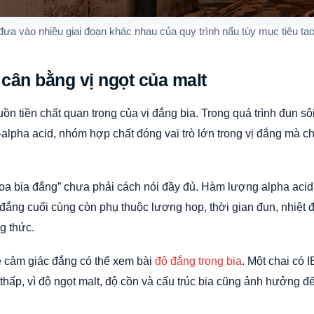
đưa vào nhiều giai đoạn khác nhau của quy trình nấu tùy mục tiêu tạ
 cân bằng vị ngọt của malt
uồn tiền chất quan trọng của vị đắng bia. Trong quá trình đun s
alpha acid, nhóm hợp chất đóng vai trò lớn trong vị đắng mà c
“hoa bia đắng” chưa phải cách nói đầy đủ. Hàm lượng alpha acid
ắng cuối cùng còn phụ thuộc lượng hop, thời gian đun, nhiệt 
g thức.
 cảm giác đắng có thể xem bài
độ đắng trong bia
. Một chai có
thấp, vì độ ngọt malt, độ cồn và cấu trúc bia cũng ảnh hưởng 