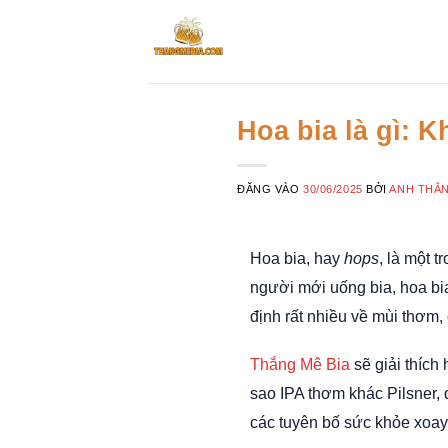
Bỏ
qua
nội
dung
Hoa bia là gì: K
ĐĂNG VÀO
30/06/2025
BỞI
ANH THẮN
Hoa bia, hay
hops
, là một 
người mới uống bia, hoa bi
định rất nhiều về mùi thơm,
Thắng Mê Bia
sẽ giải thích 
sao IPA thơm khác Pilsner, 
các tuyên bố sức khỏe xoa