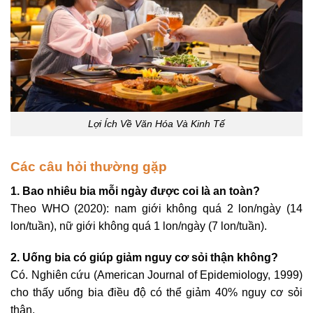
Lợi Ích Về Văn Hóa Và Kinh Tế
Các câu hỏi thường gặp
1. Bao nhiêu bia mỗi ngày được coi là an toàn?
Theo WHO (2020): nam giới không quá 2 lon/ngày (14
lon/tuần), nữ giới không quá 1 lon/ngày (7 lon/tuần).
2. Uống bia có giúp giảm nguy cơ sỏi thận không?
Có. Nghiên cứu (American Journal of Epidemiology, 1999)
cho thấy uống bia điều độ có thể giảm 40% nguy cơ sỏi
thận.