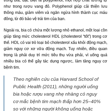
trong bia, đặc biệt là polyphenol, một hợp chất tương tự
như trong rượu vang đỏ. Polyphenol giúp cải thiện lưu
thông máu, giảm viêm và ngăn ngừa hình thành cục máu
đông, từ đó bảo vệ trái tim của bạn.
Ngoài ra, bia có chứa một lượng nhỏ ethanol, một loại cồn
giúp tăng mức cholesterol HDL (cholesterol “tốt”) trong cơ
thể. HDL có vai trò loại bỏ cholesterol xấu khỏi động mạch,
giảm nguy cơ xơ vữa động mạch. Tuy nhiên, điều quan
trọng là phải duy trì mức tiêu thụ vừa phải, vì uống quá
nhiều bia có thể gây tác dụng ngược, làm tăng nguy cơ
bệnh tim.
Theo nghiên cứu của Harvard School of
Public Health (2011), những người uống
bia hoặc rượu vang nhẹ nhàng có nguy
cơ mắc bệnh tim mạch thấp hơn 25–40%
so với những người không uống hoặc