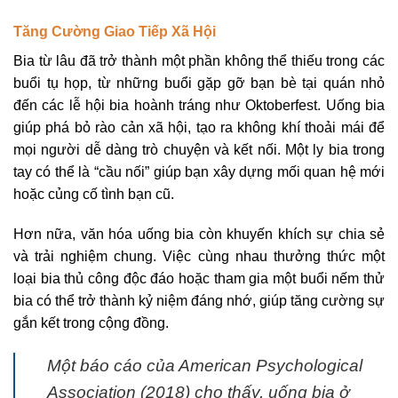
Tăng Cường Giao Tiếp Xã Hội
Bia từ lâu đã trở thành một phần không thể thiếu trong các
buổi tụ họp, từ những buổi gặp gỡ bạn bè tại quán nhỏ
đến các lễ hội bia hoành tráng như Oktoberfest. Uống bia
giúp phá bỏ rào cản xã hội, tạo ra không khí thoải mái để
mọi người dễ dàng trò chuyện và kết nối. Một ly bia trong
tay có thể là “cầu nối” giúp bạn xây dựng mối quan hệ mới
hoặc củng cố tình bạn cũ.
Hơn nữa, văn hóa uống bia còn khuyến khích sự chia sẻ
và trải nghiệm chung. Việc cùng nhau thưởng thức một
loại bia thủ công độc đáo hoặc tham gia một buổi nếm thử
bia có thể trở thành kỷ niệm đáng nhớ, giúp tăng cường sự
gắn kết trong cộng đồng.
Một báo cáo của American Psychological
Association (2018) cho thấy, uống bia ở