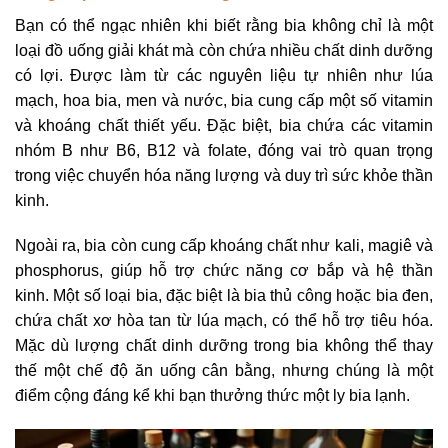
Bạn có thể ngạc nhiên khi biết rằng bia không chỉ là một
loại đồ uống giải khát mà còn chứa nhiều chất dinh dưỡng
có lợi. Được làm từ các nguyên liệu tự nhiên như lúa
mạch, hoa bia, men và nước, bia cung cấp một số vitamin
và khoáng chất thiết yếu. Đặc biệt, bia chứa các vitamin
nhóm B như B6, B12 và folate, đóng vai trò quan trọng
trong việc chuyển hóa năng lượng và duy trì sức khỏe thần
kinh.
Ngoài ra, bia còn cung cấp khoáng chất như kali, magiê và
phosphorus, giúp hỗ trợ chức năng cơ bắp và hệ thần
kinh. Một số loại bia, đặc biệt là bia thủ công hoặc bia đen,
chứa chất xơ hòa tan từ lúa mạch, có thể hỗ trợ tiêu hóa.
Mặc dù lượng chất dinh dưỡng trong bia không thể thay
thế một chế độ ăn uống cân bằng, nhưng chúng là một
điểm cộng đáng kể khi bạn thưởng thức một ly bia lạnh.