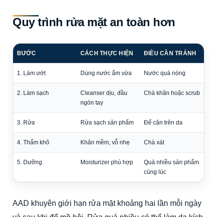
Quy trình rửa mặt an toàn hơn
BƯỚC
CÁCH THỰC HIỆN
ĐIỀU CẦN TRÁNH
1. Làm ướt
Dùng nước ấm vừa
Nước quá nóng
2. Làm sạch
Cleanser dịu, đầu
Chà khăn hoặc scrub
ngón tay
3. Rửa
Rửa sạch sản phẩm
Để cặn trên da
4. Thấm khô
Khăn mềm, vỗ nhẹ
Chà xát
5. Dưỡng
Moisturizer phù hợp
Quá nhiều sản phẩm
cùng lúc
AAD khuyên giới hạn rửa mặt khoảng hai lần mỗi ngày
và sau khi đổ mồ hôi. Rửa quá nhiều có thể làm da kích