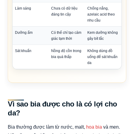
Làm sáng
Chưa có dữ liệu
Chống nắng,
đáng tin cậy
azelaic acid theo
nhu cầu
Dưỡng ẩm
Có thể chỉ tạo cảm
Kem dưỡng không
giác tạm thời
gây bít tắc
Sát khuẩn
Nồng độ cồn trong
Không dùng đồ
bia quá thấp
uống để sát khuẩn
da
Vì sao bia được cho là có lợi cho
da?
Bia thường được làm từ nước, malt,
hoa bia
và men.