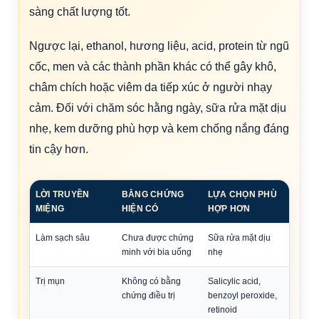
sàng chất lượng tốt.
Ngược lại, ethanol, hương liệu, acid, protein từ ngũ
cốc, men và các thành phần khác có thể gây khô,
châm chích hoặc viêm da tiếp xúc ở người nhạy
cảm. Đối với chăm sóc hằng ngày, sữa rửa mặt dịu
nhẹ, kem dưỡng phù hợp và kem chống nắng đáng
tin cậy hơn.
LỜI TRUYỀN
BẰNG CHỨNG
LỰA CHỌN PHÙ
MIỆNG
HIỆN CÓ
HỢP HƠN
Làm sạch sâu
Chưa được chứng
Sữa rửa mặt dịu
minh với bia uống
nhẹ
Trị mụn
Không có bằng
Salicylic acid,
chứng điều trị
benzoyl peroxide,
retinoid