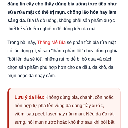
đáng tin cậy cho thấy dùng bia uống trực tiếp như
sữa rửa mặt có thể trị mụn, chống lão hóa hay làm
sáng da
. Bia là đồ uống, không phải sản phẩm được
thiết kế và kiểm nghiệm để dùng trên da mặt.
Trong bài này,
Thắng Mê Bia
sẽ phân tích bia rửa mặt
có tác dụng gì, vì sao “thành phần tốt” chưa đồng nghĩa
“bôi lên da sẽ tốt”, những rủi ro dễ bị bỏ qua và cách
chọn sản phẩm phù hợp hơn cho da dầu, da khô, da
mụn hoặc da nhạy cảm.
Lưu ý da liễu:
Không dùng bia, chanh, cồn hoặc
hỗn hợp tự pha lên vùng da đang trầy xước,
viêm, sau peel, laser hay nặn mụn. Nếu da đỏ rát,
sưng, nổi mụn nước hoặc khó thở sau khi bôi bất