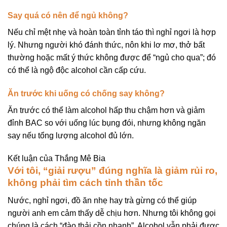
Say quá có nên để ngủ không?
Nếu chỉ mệt nhẹ và hoàn toàn tỉnh táo thì nghỉ ngơi là hợp
lý. Nhưng người khó đánh thức, nôn khi lơ mơ, thở bất
thường hoặc mất ý thức không được để “ngủ cho qua”; đó
có thể là ngộ độc alcohol cần cấp cứu.
Ăn trước khi uống có chống say không?
Ăn trước có thể làm alcohol hấp thu chậm hơn và giảm
đỉnh BAC so với uống lúc bụng đói, nhưng không ngăn
say nếu tổng lượng alcohol đủ lớn.
Kết luận của Thắng Mê Bia
Với tôi, “giải rượu” đúng nghĩa là giảm rủi ro,
không phải tìm cách tỉnh thần tốc
Nước, nghỉ ngơi, đồ ăn nhẹ hay trà gừng có thể giúp
người anh em cảm thấy dễ chịu hơn. Nhưng tôi không gọi
chúng là cách “đào thải cồn nhanh”. Alcohol vẫn phải được