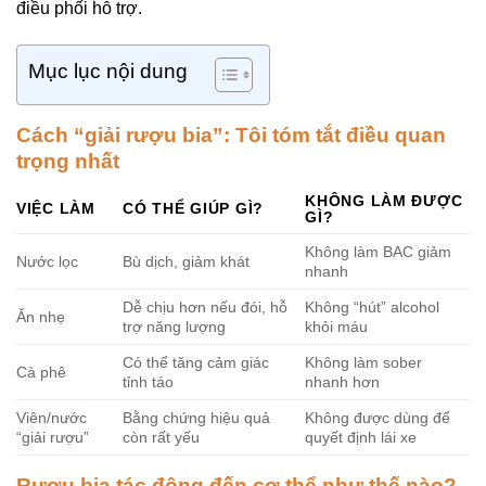
điều phối hỗ trợ.
Mục lục nội dung
Cách “giải rượu bia”: Tôi tóm tắt điều quan
trọng nhất
KHÔNG LÀM ĐƯỢC
VIỆC LÀM
CÓ THỂ GIÚP GÌ?
GÌ?
Không làm BAC giảm
Nước lọc
Bù dịch, giảm khát
nhanh
Dễ chịu hơn nếu đói, hỗ
Không “hút” alcohol
Ăn nhẹ
trợ năng lượng
khỏi máu
Có thể tăng cảm giác
Không làm sober
Cà phê
tỉnh táo
nhanh hơn
Viên/nước
Bằng chứng hiệu quả
Không được dùng để
“giải rượu”
còn rất yếu
quyết định lái xe
Rượu bia tác động đến cơ thể như thế nào?