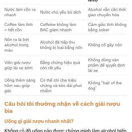
Nước làm cồn ra
Alcohol vẫn cần thời
Nước chủ yếu bù dịch
nhanh
gian chuyển hóa
Coffee làm tỉnh
Caffeine không làm
Cảm giác tỉnh không
= hết cồn
BAC giảm nhanh
bằng sober
Nôn ra là bớt
Alcohol đã hấp thu
alcohol trong
Không cố gây nôn
không bị loại bằng nôn
máu
Không dùng sản
Viên giải rượu
Bằng chứng hiệu quả
phẩm để quyết định
giúp lái xe sớm
còn rất yếu
lái xe
Uống thêm sáng
Có thể chỉ che triệu
Không “hair of the
hôm sau giúp
chứng và kéo dài phơi
dog”
giải
nhiễm
Câu hỏi tôi thường nhận về cách giải rượu
bia
Uống gì giải rượu nhanh nhất?
Không có đồ uống nào được chứng minh làm alcohol biến