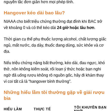
nguyên tắc đơn giản hơn mọi phép tính.
Hangover kéo dài bao lâu?
NIAAA cho biết triệu chứng thường đạt đỉnh khi BAC trở
về khoảng 0 và có thể kéo dài
24 giờ hoặc lâu hơn
.
Thời gian cụ thể phụ thuộc lượng alcohol, chất lượng giấc
ngủ, mất nước, dạ dày, thuốc đang dùng, sức khỏe và cơ
địa.
Nếu triệu chứng nặng bất thường, kéo dài, đau ngực, khó
thở, nôn không kiểm soát, rối loạn ý thức hoặc bạn nghi
ngờ đã uống rượu không rõ nguồn gốc, hãy đi khám thay
vì coi tất cả là “hangover bình thường”.
Những hiểu lầm tôi thường gặp về giải rượu
bia
TÔI KHUYÊN BẠN
HIỂU LẦM
THỰC TẾ
NHỚ