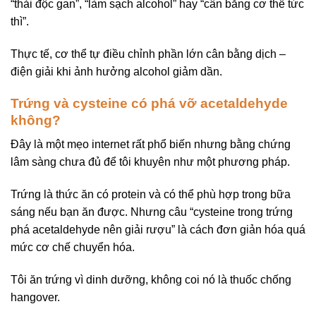
“thải độc gan”, “làm sạch alcohol” hay “cân bằng cơ thể tức
thì”.
Thực tế, cơ thể tự điều chỉnh phần lớn cân bằng dịch –
điện giải khi ảnh hưởng alcohol giảm dần.
Trứng và cysteine có phá vỡ acetaldehyde
không?
Đây là một mẹo internet rất phổ biến nhưng bằng chứng
lâm sàng chưa đủ để tôi khuyên như một phương pháp.
Trứng là thức ăn có protein và có thể phù hợp trong bữa
sáng nếu bạn ăn được. Nhưng câu “cysteine trong trứng
phá acetaldehyde nên giải rượu” là cách đơn giản hóa quá
mức cơ chế chuyển hóa.
Tôi ăn trứng vì dinh dưỡng, không coi nó là thuốc chống
hangover.