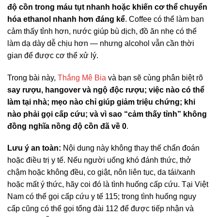
độ cồn trong máu tụt nhanh hoặc khiến cơ thể chuyển
hóa ethanol nhanh hơn đáng kể
. Coffee có thể làm bạn
cảm thấy tỉnh hơn, nước giúp bù dịch, đồ ăn nhẹ có thể
làm dạ dày dễ chịu hơn — nhưng alcohol vẫn cần thời
gian để được cơ thể xử lý.
Trong bài này,
Thắng Mê Bia
và bạn sẽ cùng phân biệt rõ
say rượu, hangover và ngộ độc rượu; việc nào có thể
làm tại nhà; mẹo nào chỉ giúp giảm triệu chứng; khi
nào phải gọi cấp cứu; và vì sao “cảm thấy tỉnh” không
đồng nghĩa nồng độ cồn đã về 0
.
Lưu ý an toàn:
Nội dung này không thay thế chẩn đoán
hoặc điều trị y tế. Nếu người uống khó đánh thức, thở
chậm hoặc không đều, co giật, nôn liên tục, da tái/xanh
hoặc mất ý thức, hãy coi đó là tình huống cấp cứu. Tại Việt
Nam có thể gọi cấp cứu y tế 115; trong tình huống nguy
cấp cũng có thể gọi tổng đài 112 để được tiếp nhận và