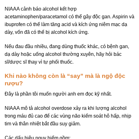
NIAAA cảnh báo alcohol kết hợp
acetaminophen/paracetamol có thể gây độc gan. Aspirin và
ibuprofen có thể làm tăng acid và kích ứng niêm mạc dạ
dày, vốn đã có thể bị alcohol kích ứng.
Nếu đau đầu nhiều, đang dùng thuốc khác, có bệnh gan,
dạ dày hoặc uống alcohol thường xuyên, hãy hỏi bác
sĩ/dược sĩ thay vì tự phối thuốc.
Khi nào không còn là “say” mà là ngộ độc
rượu?
Đây là phần tôi muốn người anh em đọc kỹ nhất.
NIAAA mô tả alcohol overdose xảy ra khi lượng alcohol
trong máu đủ cao để các vùng não kiểm soát hô hấp, nhịp
tim và thân nhiệt bắt đầu suy giảm.
Các dấu hiệu nguy hiểm gồm: