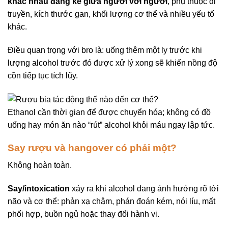
khác nhau đáng kể giữa người với người
, phụ thuộc di
truyền, kích thước gan, khối lượng cơ thể và nhiều yếu tố
khác.
Điều quan trọng với bro là: uống thêm một ly trước khi
lượng alcohol trước đó được xử lý xong sẽ khiến nồng độ
cồn tiếp tục tích lũy.
Ethanol cần thời gian để được chuyển hóa; không có đồ
uống hay món ăn nào “rút” alcohol khỏi máu ngay lập tức.
Say rượu và hangover có phải một?
Không hoàn toàn.
Say/intoxication
xảy ra khi alcohol đang ảnh hưởng rõ tới
não và cơ thể: phản xạ chậm, phán đoán kém, nói líu, mất
phối hợp, buồn ngủ hoặc thay đổi hành vi.