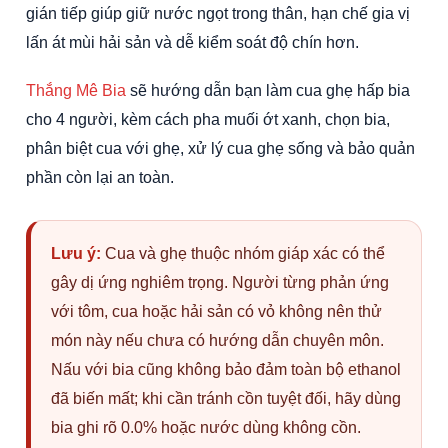
gián tiếp giúp giữ nước ngọt trong thân, hạn chế gia vị
lấn át mùi hải sản và dễ kiểm soát độ chín hơn.
Thắng Mê Bia
sẽ hướng dẫn bạn làm cua ghẹ hấp bia
cho 4 người, kèm cách pha muối ớt xanh, chọn bia,
phân biệt cua với ghẹ, xử lý cua ghẹ sống và bảo quản
phần còn lại an toàn.
Lưu ý:
Cua và ghẹ thuộc nhóm giáp xác có thể
gây dị ứng nghiêm trọng. Người từng phản ứng
với tôm, cua hoặc hải sản có vỏ không nên thử
món này nếu chưa có hướng dẫn chuyên môn.
Nấu với bia cũng không bảo đảm toàn bộ ethanol
đã biến mất; khi cần tránh cồn tuyệt đối, hãy dùng
bia ghi rõ 0.0% hoặc nước dùng không cồn.