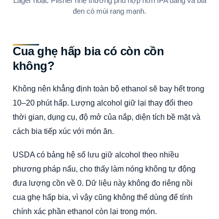
Lager hoặc Pilsner nhẹ thường phù hợp hơn IPA đắng và bia
đen có mùi rang mạnh.
Cua ghẹ hấp bia có còn cồn
không?
Không nên khẳng định toàn bộ ethanol sẽ bay hết trong
10–20 phút hấp. Lượng alcohol giữ lại thay đổi theo
thời gian, dụng cụ, độ mở của nắp, diện tích bề mặt và
cách bia tiếp xúc với món ăn.
USDA có bảng hệ số lưu giữ alcohol theo nhiều
phương pháp nấu, cho thấy làm nóng không tự động
đưa lượng cồn về 0. Dữ liệu này không đo riêng nồi
cua ghẹ hấp bia, vì vậy cũng không thể dùng để tính
chính xác phần ethanol còn lại trong món.