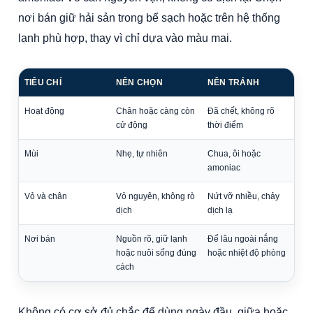
nơi bán giữ hải sản trong bể sạch hoặc trên hệ thống
lạnh phù hợp, thay vì chỉ dựa vào màu mai.
TIÊU CHÍ
NÊN CHỌN
NÊN TRÁNH
Hoạt động
Chân hoặc càng còn
Đã chết, không rõ
cử động
thời điểm
Mùi
Nhẹ, tự nhiên
Chua, ôi hoặc
amoniac
Vỏ và chân
Vỏ nguyên, không rò
Nứt vỡ nhiều, chảy
dịch
dịch lạ
Nơi bán
Nguồn rõ, giữ lạnh
Để lâu ngoài nắng
hoặc nuôi sống đúng
hoặc nhiệt độ phòng
cách
Không có cơ sở đủ chắc để dùng ngày đầu, giữa hoặc