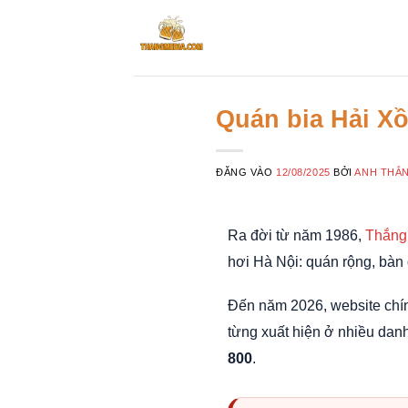
Bỏ
qua
nội
dung
Quán bia Hải Xồ
ĐĂNG VÀO
12/08/2025
BỞI
ANH THẮN
Ra đời từ năm 1986,
Thắng
hơi Hà Nội: quán rộng, bàn 
Đến năm 2026, website chí
từng xuất hiện ở nhiều dan
800
.