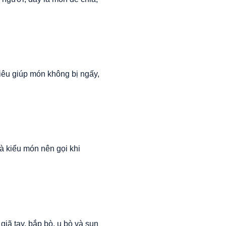
tiêu giúp món không bị ngấy,
à kiểu món nên gọi khi
giã tay, bắp bò, u bò và sụn