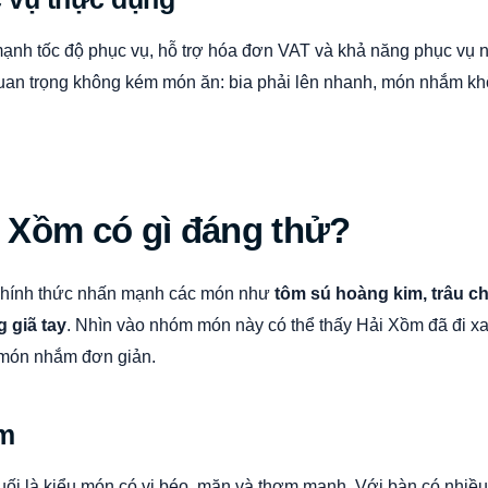
ạnh tốc độ phục vụ, hỗ trợ hóa đơn VAT và khả năng phục vụ n
quan trọng không kém món ăn: bia phải lên nhanh, món nhắm k
 Xồm có gì đáng thử?
e chính thức nhấn mạnh các món như
tôm sú hoàng kim, trâu ch
 giã tay
. Nhìn vào nhóm món này có thể thấy Hải Xồm đã đi xa
i món nhắm đơn giản.
m
uối là kiểu món có vị béo, mặn và thơm mạnh. Với bàn có nhiều