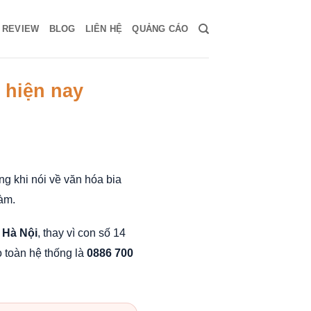
Ụ REVIEW
BLOG
LIÊN HỆ
QUẢNG CÁO
 hiện nay
ng khi nói về văn hóa bia
làm.
i Hà Nội
, thay vì con số 14
 toàn hệ thống là
0886 700