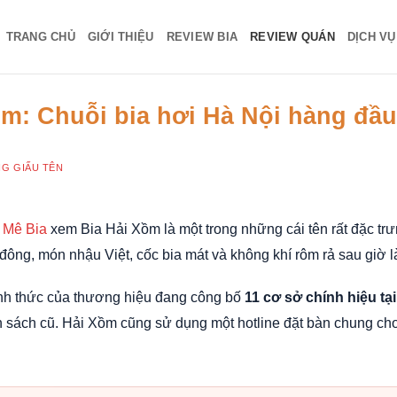
TRANG CHỦ
GIỚI THIỆU
REVIEW BIA
REVIEW QUÁN
DỊCH V
m: Chuỗi bia hơi Hà Nội hàng đầu
G GIẤU TÊN
 Mê Bia
xem Bia Hải Xồm là một trong những cái tên rất đặc trư
đông, món nhậu Việt, cốc bia mát và không khí rôm rả sau giờ 
nh thức của thương hiệu đang công bố
11 cơ sở chính hiệu tạ
h sách cũ. Hải Xồm cũng sử dụng một hotline đặt bàn chung cho