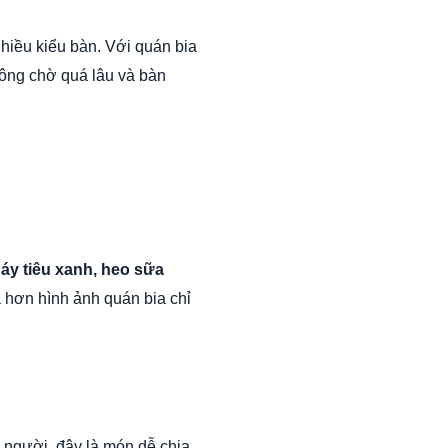
hiều kiểu bàn. Với quán bia
hông chờ quá lâu và bàn
áy tiêu xanh, heo sữa
 hơn hình ảnh quán bia chỉ
 người, đây là món dễ chia,