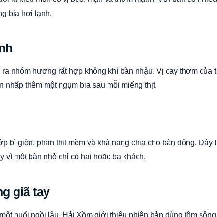
ng bia hơi lạnh.
anh
 tạo ra nhóm hương rất hợp không khí bàn nhậu. Vị cay thơm của 
n nhấp thêm một ngụm bia sau mỗi miếng thịt.
ớp bì giòn, phần thịt mềm và khả năng chia cho bàn đông. Đây l
y vì một bàn nhỏ chỉ có hai hoặc ba khách.
g giã tay
một buổi ngồi lâu. Hải Xồm giới thiệu phiên bản dùng tôm sông 