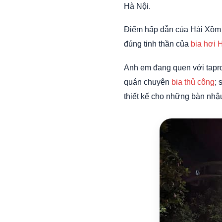
Hà Nội.
Điểm hấp dẫn của Hải Xồm k
đúng tinh thần của
bia hơi 
Anh em đang quen với tapro
quán chuyên
bia thủ công
; 
thiết kế cho những bàn nhậ