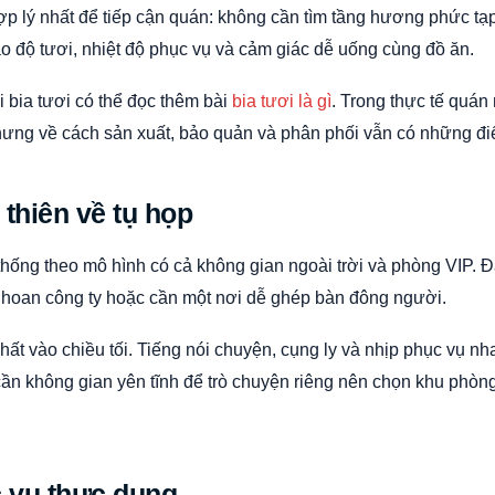
ợp lý nhất để tiếp cận quán: không cần tìm tầng hương phức tạ
ào độ tươi, nhiệt độ phục vụ và cảm giác dễ uống cùng đồ ăn.
 bia tươi có thể đọc thêm bài
bia tươi là gì
. Trong thực tế quán
hưng về cách sản xuất, bảo quản và phân phối vẫn có những đ
thiên về tụ họp
thống theo mô hình có cả không gian ngoài trời và phòng VIP. Đây
n hoan công ty hoặc cần một nơi dễ ghép bàn đông người.
ất vào chiều tối. Tiếng nói chuyện, cụng ly và nhịp phục vụ n
 cần không gian yên tĩnh để trò chuyện riêng nên chọn khu phò
 vụ thực dụng