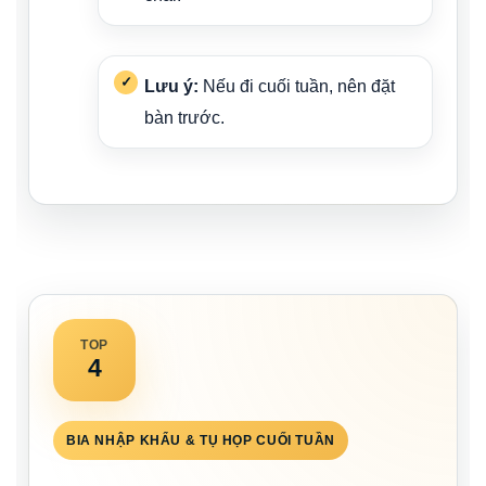
Lưu ý:
Nếu đi cuối tuần, nên đặt
bàn trước.
TOP
4
BIA NHẬP KHẨU & TỤ HỌP CUỐI TUẦN