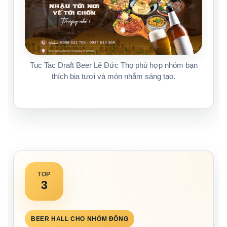
Tuc Tac Draft Beer Lê Đức Thọ phù hợp nhóm bạn
thích bia tươi và món nhắm sáng tạo.
TOP
3
BEER HALL CHO NHÓM ĐÔNG