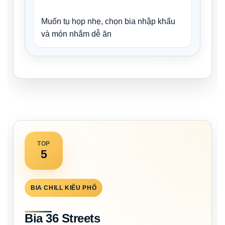
Muốn tụ họp nhẹ, chọn bia nhập khẩu
và món nhắm dễ ăn
TOP
5
BIA CHILL KIỂU PHỐ
Bia 36 Streets