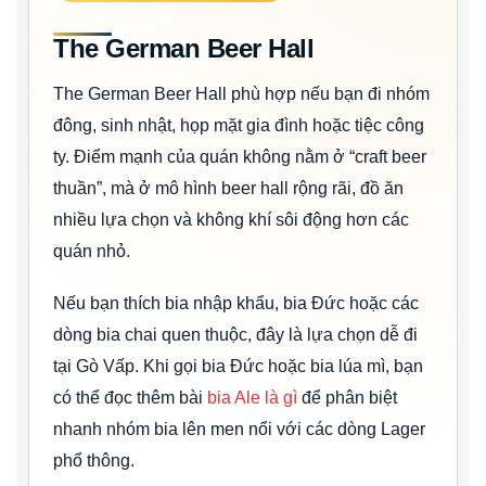
The German Beer Hall
The German Beer Hall phù hợp nếu bạn đi nhóm
đông, sinh nhật, họp mặt gia đình hoặc tiệc công
ty. Điểm mạnh của quán không nằm ở “craft beer
thuần”, mà ở mô hình beer hall rộng rãi, đồ ăn
nhiều lựa chọn và không khí sôi động hơn các
quán nhỏ.
Nếu bạn thích bia nhập khẩu, bia Đức hoặc các
dòng bia chai quen thuộc, đây là lựa chọn dễ đi
tại Gò Vấp. Khi gọi bia Đức hoặc bia lúa mì, bạn
có thể đọc thêm bài
bia Ale là gì
để phân biệt
nhanh nhóm bia lên men nổi với các dòng Lager
phổ thông.