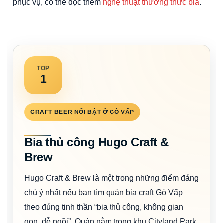
phục vụ, có thể đọc thêm
nghệ thuật thưởng thức bia
.
TOP
1
CRAFT BEER NỔI BẬT Ở GÒ VẤP
Bia thủ công Hugo Craft &
Brew
Hugo Craft & Brew là một trong những điểm đáng
chú ý nhất nếu bạn tìm quán bia craft Gò Vấp
theo đúng tinh thần “bia thủ công, không gian
gọn, dễ ngồi”. Quán nằm trong khu Cityland Park