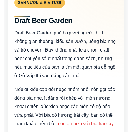
SÂN VƯỜN & BIA TƯƠI
Draft Beer Garden
Draft Beer Garden phù hợp với người thích
không gian thoáng, kiểu sân vườn, uống bia nhẹ
và trò chuyện. Đây không phải lựa chọn “craft
beer chuyên sâu” nhất trong danh sách, nhưng
nếu mục tiêu của bạn là tìm một quán bia dễ ngồi
ở Gò Vấp thì vẫn đáng cân nhắc.
Nếu đi kiểu cặp đôi hoặc nhóm nhỏ, nên gọi các
dòng bia nhẹ, ít đắng rồi ghép với món nướng,
khoai chiên, xúc xích hoặc các món có độ béo
vừa phải. Với bia có hương trái cây, bạn có thể
tham khảo thêm bài
món ăn hợp với bia trái cây
.