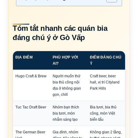
Tóm tắt nhanh các quán bia
đáng chú ý ở Gò Vấp
ĐỊA ĐIỂM
PHÙ HỢP VỚI
ĐIỂM ĐÁNG CHÚ
AI?
Ý
Hugo Craft & Brew
Người muốn thử
Craft beer, beer
bia thủ công nội
hall, vị trí Cityland
địa ở không gian
Park Hills
gọn, chill
Tuc Tac Draft Beer
Nhóm bạn thích
Bia tươi, bia thủ
bia tươi, món
công, món Việt
nhắm sáng tạo
biến tấu
The German Beer
Gia đình, nhóm
Không gian 2 tầng,