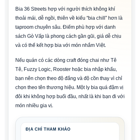
Bia 36 Streets hợp với người thích không khí
thoải mái, dễ ngồi, thiên về kiểu “bia chill” hơn là
taproom chuyên sâu. Điểm phù hợp với danh
sách Gò Vấp là phong cách gần gũi, giá dễ chịu
và có thể kết hợp bia với món nhắm Việt.
Nếu quán có các dòng craft đóng chai như Tê
Tê, Fuzzy Logic, Rooster hoặc bia nhập khẩu,
bạn nên chọn theo độ đắng và độ cồn thay vì chỉ
chọn theo tên thương hiệu. Một ly bia quá đậm vị
đôi khi không hợp buổi đầu, nhất là khi bạn đi với
món nhiều gia vị.
ĐỊA CHỈ THAM KHẢO