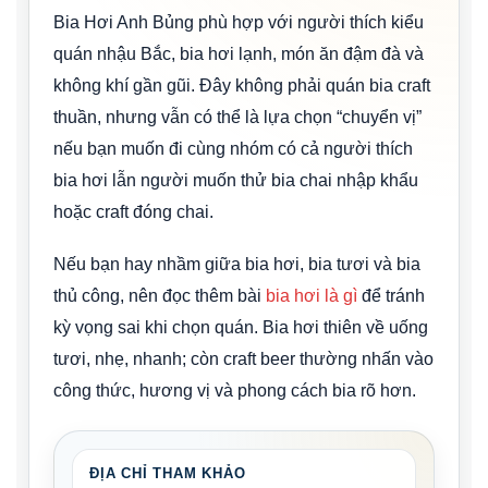
Bia Hơi Anh Bủng phù hợp với người thích kiểu
quán nhậu Bắc, bia hơi lạnh, món ăn đậm đà và
không khí gần gũi. Đây không phải quán bia craft
thuần, nhưng vẫn có thể là lựa chọn “chuyển vị”
nếu bạn muốn đi cùng nhóm có cả người thích
bia hơi lẫn người muốn thử bia chai nhập khẩu
hoặc craft đóng chai.
Nếu bạn hay nhầm giữa bia hơi, bia tươi và bia
thủ công, nên đọc thêm bài
bia hơi là gì
để tránh
kỳ vọng sai khi chọn quán. Bia hơi thiên về uống
tươi, nhẹ, nhanh; còn craft beer thường nhấn vào
công thức, hương vị và phong cách bia rõ hơn.
ĐỊA CHỈ THAM KHẢO