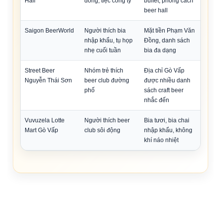
Hall
đông, tiệc công ty
buffet, phong cách
beer hall
Saigon BeerWorld
Người thích bia
Mặt tiền Phạm Văn
nhập khẩu, tụ họp
Đồng, danh sách
nhẹ cuối tuần
bia đa dạng
Street Beer
Nhóm trẻ thích
Địa chỉ Gò Vấp
Nguyễn Thái Sơn
beer club đường
được nhiều danh
phố
sách craft beer
nhắc đến
Vuvuzela Lotte
Người thích beer
Bia tươi, bia chai
Mart Gò Vấp
club sôi động
nhập khẩu, không
khí náo nhiệt