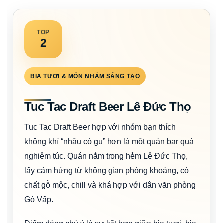
TOP
2
BIA TƯƠI & MÓN NHẮM SÁNG TẠO
Tuc Tac Draft Beer Lê Đức Thọ
Tuc Tac Draft Beer hợp với nhóm bạn thích
không khí “nhậu có gu” hơn là một quán bar quá
nghiêm túc. Quán nằm trong hẻm Lê Đức Thọ,
lấy cảm hứng từ không gian phóng khoáng, có
chất gỗ mộc, chill và khá hợp với dân văn phòng
Gò Vấp.
Điểm đáng chú ý là sự kết hợp giữa bia tươi, bia