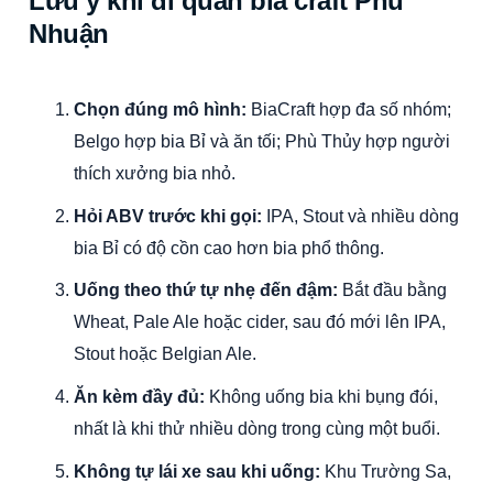
Lưu ý khi đi quán bia craft Phú
Nhuận
Chọn đúng mô hình:
BiaCraft hợp đa số nhóm;
Belgo hợp bia Bỉ và ăn tối; Phù Thủy hợp người
thích xưởng bia nhỏ.
Hỏi ABV trước khi gọi:
IPA, Stout và nhiều dòng
bia Bỉ có độ cồn cao hơn bia phổ thông.
Uống theo thứ tự nhẹ đến đậm:
Bắt đầu bằng
Wheat, Pale Ale hoặc cider, sau đó mới lên IPA,
Stout hoặc Belgian Ale.
Ăn kèm đầy đủ:
Không uống bia khi bụng đói,
nhất là khi thử nhiều dòng trong cùng một buổi.
Không tự lái xe sau khi uống:
Khu Trường Sa,