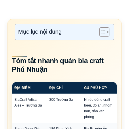
Mục lục nội dung
Tóm tắt nhanh quán bia craft
Phú Nhuận
ĐỊA ĐIỂM
ĐỊA CHỈ
GU PHÙ HỢP
BiaCraft Artisan
300 Trường Sa
Nhiều dòng craft
Ales – Trường Sa
beer, đồ ăn, nhóm
bạn, dân văn
phòng
Belgo Phan Xích
186 Phan Xích
Bia Bỉ, món Âu,