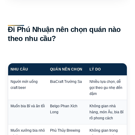
Đi Phú Nhuận nên chọn quán nào
theo nhu cầu?
NHU CẦU
QUÁN NÊN CHỌN
LÝ DO
Người mới uống
BiaCraft Trường Sa
Nhiều lựa chọn, dễ
craft beer
gọi theo gu nhẹ đến
đậm
Muốn bia Bỉ và ăn tối
Belgo Phan Xích
Không gian nhà
Long
hàng, món Âu, bia Bỉ
rõ phong cách
Muốn xưởng bia nhỏ
Phù Thủy Brewing
Không gian trong