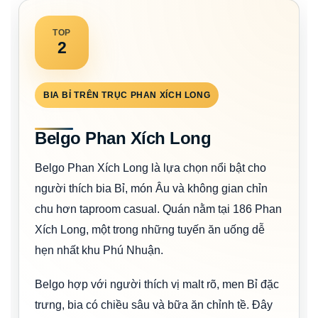
TOP
2
BIA BỈ TRÊN TRỤC PHAN XÍCH LONG
Belgo Phan Xích Long
Belgo Phan Xích Long là lựa chọn nổi bật cho
người thích bia Bỉ, món Âu và không gian chỉn
chu hơn taproom casual. Quán nằm tại 186 Phan
Xích Long, một trong những tuyến ăn uống dễ
hẹn nhất khu Phú Nhuận.
Belgo hợp với người thích vị malt rõ, men Bỉ đặc
trưng, bia có chiều sâu và bữa ăn chỉnh tề. Đây