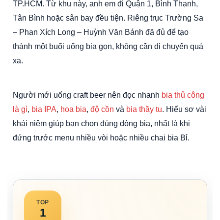
TP.HCM. Từ khu này, anh em đi Quận 1, Bình Thạnh,
Tân Bình hoặc sân bay đều tiện. Riêng trục Trường Sa
– Phan Xích Long – Huỳnh Văn Bánh đã đủ để tạo
thành một buổi uống bia gọn, không cần di chuyển quá
xa.
Người mới uống craft beer nên đọc nhanh
bia thủ công
là gì
,
bia IPA
,
hoa bia
,
độ cồn
và
bia thầy tu
. Hiểu sơ vài
khái niệm giúp bạn chọn đúng dòng bia, nhất là khi
đứng trước menu nhiều vòi hoặc nhiều chai bia Bỉ.
TOP
1