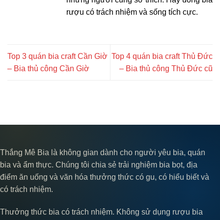
rượu có trách nhiệm và sống tích cực.
Top 3 quán bia craft Cần Giờ
Top 4 quán bia craft Thủ Đức
– Bia thủ công Cần Giờ
– Bia thủ công Thủ Đức cũ
Thắng Mê Bia là không gian dành cho người yêu bia, quán
bia và ẩm thực. Chúng tôi chia sẻ trải nghiệm bia bọt, địa
điểm ăn uống và văn hóa thưởng thức có gu, có hiểu biết và
có trách nhiệm.
Thưởng thức bia có trách nhiệm. Không sử dụng rượu bia