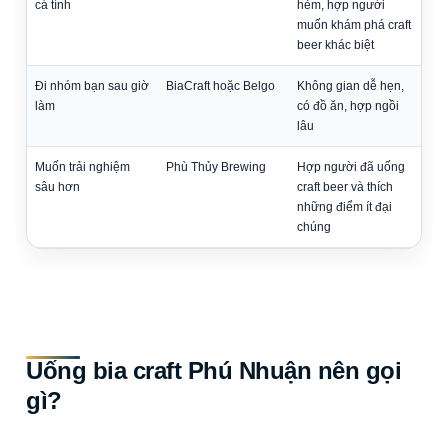
cá tính
hẻm, hợp người
muốn khám phá craft
beer khác biệt
Đi nhóm bạn sau giờ
BiaCraft hoặc Belgo
Không gian dễ hẹn,
làm
có đồ ăn, hợp ngồi
lâu
Muốn trải nghiệm
Phù Thủy Brewing
Hợp người đã uống
sâu hơn
craft beer và thích
những điểm ít đại
chúng
Uống bia craft Phú Nhuận nên gọi
gì?