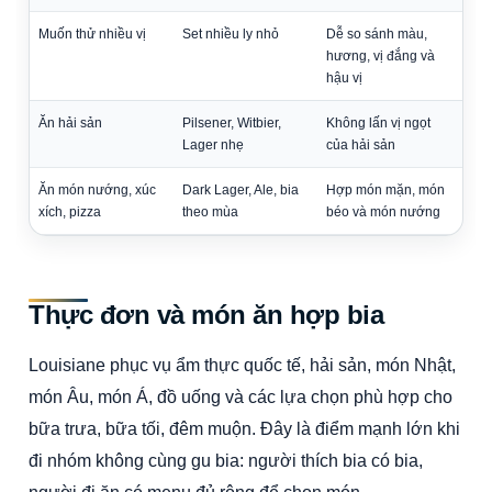
Muốn thử nhiều vị
Set nhiều ly nhỏ
Dễ so sánh màu,
hương, vị đắng và
hậu vị
Ăn hải sản
Pilsener, Witbier,
Không lấn vị ngọt
Lager nhẹ
của hải sản
Ăn món nướng, xúc
Dark Lager, Ale, bia
Hợp món mặn, món
xích, pizza
theo mùa
béo và món nướng
Thực đơn và món ăn hợp bia
Louisiane phục vụ ẩm thực quốc tế, hải sản, món Nhật,
món Âu, món Á, đồ uống và các lựa chọn phù hợp cho
bữa trưa, bữa tối, đêm muộn. Đây là điểm mạnh lớn khi
đi nhóm không cùng gu bia: người thích bia có bia,