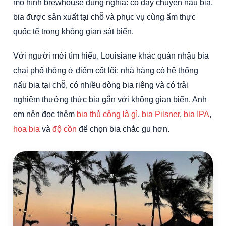
mô hình brewhouse đúng nghĩa: có dây chuyền nấu bia,
bia được sản xuất tại chỗ và phục vụ cùng ẩm thực
quốc tế trong không gian sát biển.
Với người mới tìm hiểu, Louisiane khác quán nhậu bia
chai phổ thông ở điểm cốt lõi: nhà hàng có hệ thống
nấu bia tại chỗ, có nhiều dòng bia riêng và có trải
nghiệm thưởng thức bia gắn với không gian biển. Anh
em nên đọc thêm
bia thủ công là gì
,
bia Pilsner
,
bia IPA
,
hoa bia
và
độ cồn
để chọn bia chắc gu hơn.