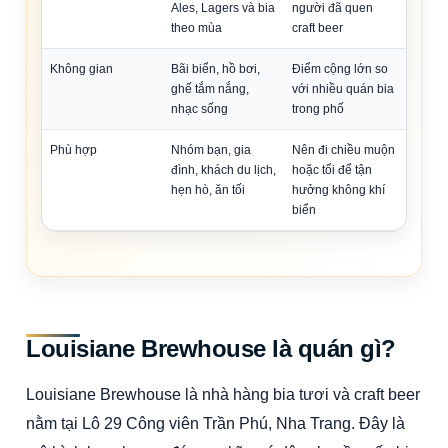
Ales, Lagers và bia
người đã quen
theo mùa
craft beer
Không gian
Bãi biển, hồ bơi,
Điểm cộng lớn so
ghế tắm nắng,
với nhiều quán bia
nhạc sống
trong phố
Phù hợp
Nhóm bạn, gia
Nên đi chiều muộn
đình, khách du lịch,
hoặc tối để tận
hẹn hò, ăn tối
hưởng không khí
biển
Louisiane Brewhouse là quán gì?
Louisiane Brewhouse là nhà hàng bia tươi và craft beer
nằm tại Lô 29 Công viên Trần Phú, Nha Trang. Đây là