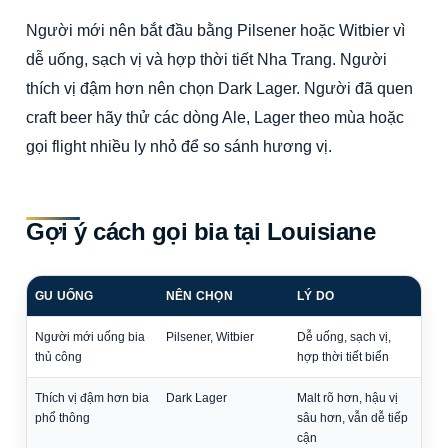
Người mới nên bắt đầu bằng Pilsener hoặc Witbier vì
dễ uống, sạch vị và hợp thời tiết Nha Trang. Người
thích vị đậm hơn nên chọn Dark Lager. Người đã quen
craft beer hãy thử các dòng Ale, Lager theo mùa hoặc
gọi flight nhiều ly nhỏ để so sánh hương vị.
Gợi ý cách gọi bia tại Louisiane
GU UỐNG
NÊN CHỌN
LÝ DO
Người mới uống bia
Pilsener, Witbier
Dễ uống, sạch vị,
thủ công
hợp thời tiết biển
Thích vị đậm hơn bia
Dark Lager
Malt rõ hơn, hậu vị
phổ thông
sâu hơn, vẫn dễ tiếp
cận