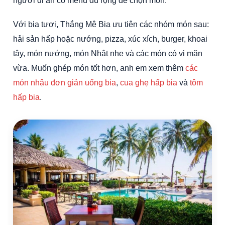
người đi ăn có menu đủ rộng để chọn món.
Với bia tươi, Thắng Mê Bia ưu tiên các nhóm món sau:
hải sản hấp hoặc nướng, pizza, xúc xích, burger, khoai
tây, món nướng, món Nhật nhẹ và các món có vị mặn
vừa. Muốn ghép món tốt hơn, anh em xem thêm
các
món nhậu đơn giản uống bia
,
cua ghẹ hấp bia
và
tôm
hấp bia
.