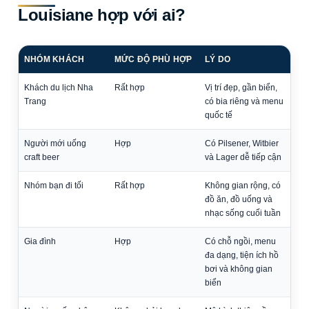
Louisiane hợp với ai?
NHÓM KHÁCH
MỨC ĐỘ PHÙ HỢP
LÝ DO
Khách du lịch Nha
Rất hợp
Vị trí đẹp, gần biển,
Trang
có bia riêng và menu
quốc tế
Người mới uống
Hợp
Có Pilsener, Witbier
craft beer
và Lager dễ tiếp cận
Nhóm bạn đi tối
Rất hợp
Không gian rộng, có
đồ ăn, đồ uống và
nhạc sống cuối tuần
Gia đình
Hợp
Có chỗ ngồi, menu
đa dạng, tiện ích hồ
bơi và không gian
biển