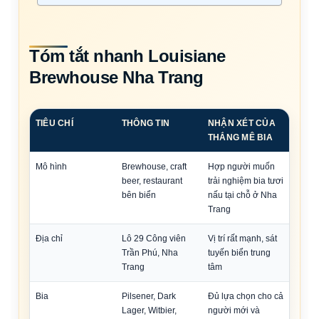
Tóm tắt nhanh Louisiane
Brewhouse Nha Trang
TIÊU CHÍ
THÔNG TIN
NHẬN XÉT CỦA
THẮNG MÊ BIA
Mô hình
Brewhouse, craft
Hợp người muốn
beer, restaurant
trải nghiệm bia tươi
bên biển
nấu tại chỗ ở Nha
Trang
Địa chỉ
Lô 29 Công viên
Vị trí rất mạnh, sát
Trần Phú, Nha
tuyến biển trung
Trang
tâm
Bia
Pilsener, Dark
Đủ lựa chọn cho cả
Lager, Witbier,
người mới và